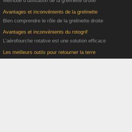
Méthode d’utilisation de la grelinette droite
Avantages et inconvénients de la grelinette
Bien comprendre le rôle de la grelinette droite
Avantages et inconvénients du rotogrif
L’aérofourche rotative est une solution efficace
Les meilleurs outils pour retourner la terre
Sélection d’outils pour retourner le sol
Retourner la terre avec la grelinette
C’est l’outil numéro 1 pour aérer la terre