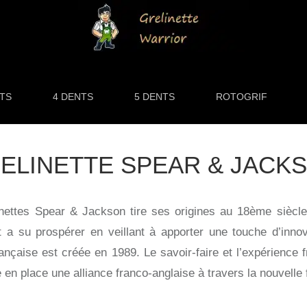
NTS
4 DENTS
5 DENTS
ROTOGRIF
ELINETTE SPEAR & JACK
nettes Spear & Jackson tire ses origines au 18ème siècle 
t a su prospérer en veillant à apporter une touche d’inno
française est créée en 1989. Le savoir-faire et l’expérience 
en place une alliance franco-anglaise à travers la nouvelle fi