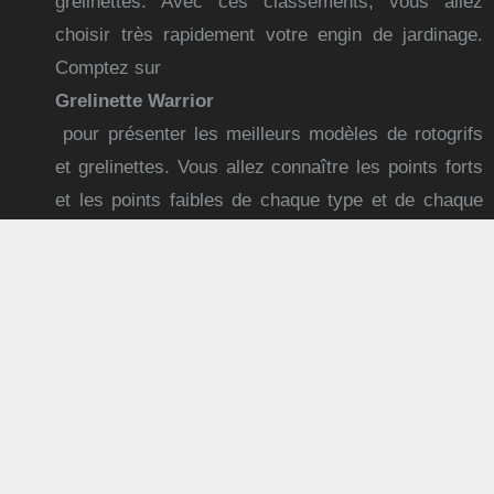
grelinettes. Avec ces classements, vous allez
choisir très rapidement votre engin de jardinage.
Comptez sur
Grelinette Warrior
pour présenter les meilleurs modèles de rotogrifs
et grelinettes. Vous allez connaître les points forts
et les points faibles de chaque type et de chaque
modèle. Les avis et témoignages compléteront
l’ensemble des informations à votre disposition sur
le site et vous permettront de finaliser votre
sélection.