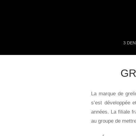
Aller
au
contenu
3 DE
GR
La marque de greli
s’est développée e
années. La filiale 
au groupe de mettre 