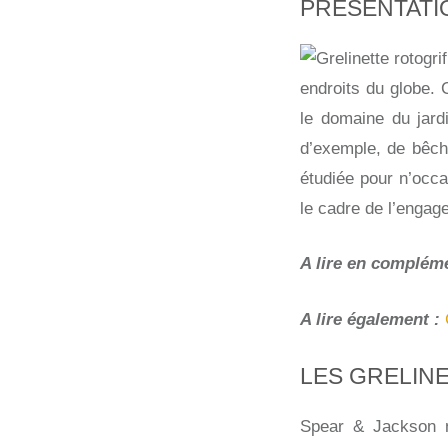
PRÉSENTATI
endroits du globe. 
le domaine du jardi
d’exemple, de bêch
étudiée pour n’occa
le cadre de l’engag
A lire en compléme
A lire également :
LES GRELIN
Spear & Jackson n