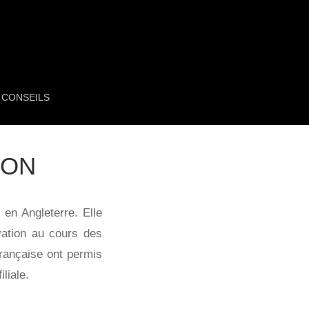
CONSEILS
SON
en Angleterre. Elle
vation au cours des
française ont permis
liale.