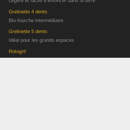
Légère et facile à enfoncer dans la terre
Grelinette 4 dents
Bio-fourche intermédiaire
Grelinette 5 dents
Idéal pour les grands espaces
Rotogrif
La grelinette rotative pour petits parterres
Pas cher
Les modèles classés par prix
Avis
Témoignages d’utilisateurs