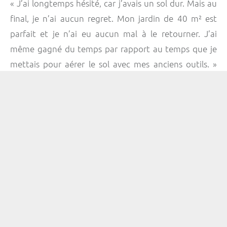
« J’ai longtemps hésité, car j’avais un sol dur. Mais au
final, je n’ai aucun regret. Mon jardin de 40 m² est
parfait et je n’ai eu aucun mal à le retourner. J’ai
même gagné du temps par rapport au temps que je
mettais pour aérer le sol avec mes anciens outils. »
Yann, 30 ans.
A propos
vous propose son comparatif de
Warrior
grelinettes. Avec ces classements, vous allez
choisir très rapidement votre engin de