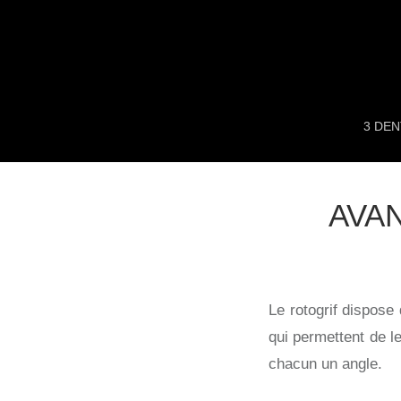
Aller
au
contenu
3 DE
AVA
Le rotogrif dispose
qui permettent de l
chacun un angle.