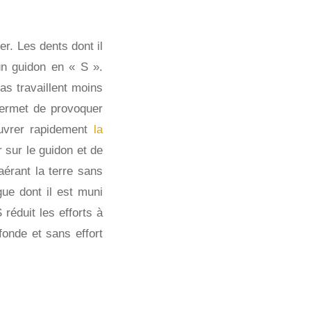
ser. Les dents dont il
un guidon en « S ».
ras travaillent moins
 permet de provoquer
œuvrer rapidement
la
r sur le guidon et de
érant la terre sans
ue dont il est muni
 réduit les efforts à
ofonde et sans effort