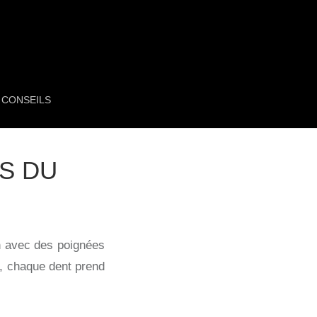
CONSEILS
S DU
on avec des poignées
i, chaque dent prend